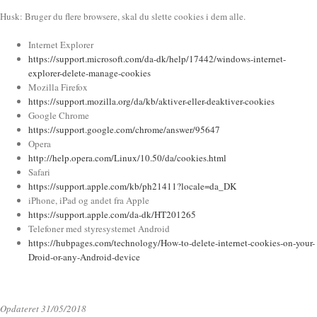
Husk: Bruger du flere browsere, skal du slette cookies i dem alle.
Internet Explorer
https://support.microsoft.com/
da-dk/help/17442/windows-
internet-
explorer-delete-
manage-cookies
Mozilla Firefox
https://support.mozilla.org/
da/kb/aktiver-eller-deaktiver-
cookies
Google Chrome
https://support.google.com/
chrome/answer/95647
Opera
http://help.opera.com/Linux/
10.50/da/cookies.html
Safari
https://support.apple.com/kb/
ph21411?locale=da_DK
iPhone, iPad og andet fra Apple
https://support.apple.com/da-
dk/HT201265
Telefoner med styresystemet Android
https://hubpages.com/
technology/How-to-delete-
internet-cookies-on-your-
Droid-or-any-Android-device
Opdateret 31/05/2018