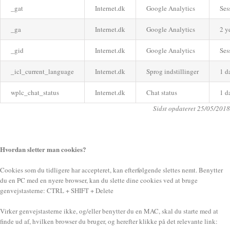
_gat
Internet.dk
Google Analytics
Ses
_ga
Internet.dk
Google Analytics
2 y
_gid
Internet.dk
Google Analytics
Ses
_icl_current_language
Internet.dk
Sprog indstillinger
1 d
wplc_chat_status
Internet.dk
Chat status
1 d
Sidst opdateret 25/05/2018
Hvordan sletter man cookies?
Cookies som du tidligere har accepteret, kan efterfølgende slettes nemt. Benytter
du en PC med en nyere browser, kan du slette dine cookies ved at bruge
genvejstasterne: CTRL + SHIFT + Delete
Virker genvejstasterne ikke, og/eller benytter du en MAC, skal du starte med at
finde ud af, hvilken browser du bruger, og herefter klikke på det relevante link: