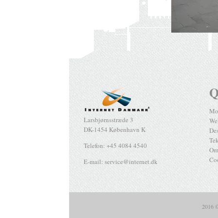
Q
Mob
Larsbjørnsstræde 3
Web
DK-1454 København K
De
Te
Telefon: +45 4084 4540
Om
Coo
E-mail: service@internet.dk
2016 