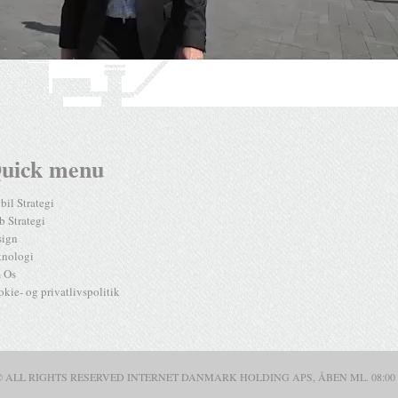
uick menu
il Strategi
 Strategi
sign
knologi
 Os
kie- og privatlivspolitik
© ALL RIGHTS RESERVED INTERNET DANMARK HOLDING APS, ÅBEN ML. 08:00 -